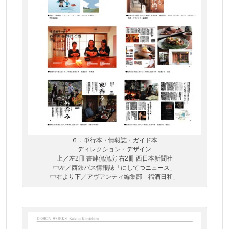
６．単行本・情報誌・ガイド本
ディレクション・デザイン
上／左2冊 書肆侃侃房 右2冊 西日本新聞社
中左／西鉄バス情報誌「にしてつニュース」
中右より下／アヴアンティ編集部「福酒日和」