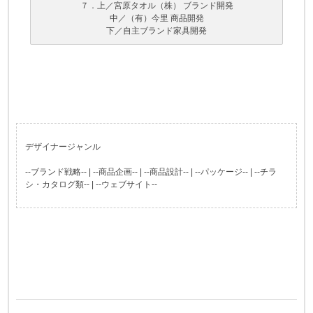
７．上／宮原タオル（株） ブランド開発
中／（有）今里 商品開発
下／自主ブランド家具開発
デザイナージャンル
--ブランド戦略-- | --商品企画-- | --商品設計-- | --パッケージ-- | --チラ
シ・カタログ類-- | --ウェブサイト--