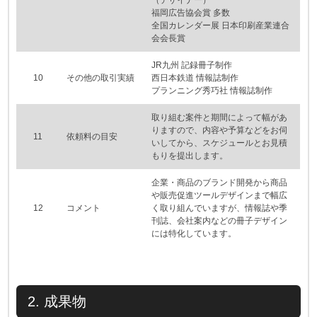
（デザイナー）
福岡広告協会賞 多数
全国カレンダー展 日本印刷産業連合
会会長賞
JR九州 記録冊子制作
10
その他の取引実績
西日本鉄道 情報誌制作
プランニング秀巧社 情報誌制作
取り組む案件と期間によって幅があ
りますので、内容や予算などをお伺
11
依頼料の目安
いしてから、スケジュールとお見積
もりを提出します。
企業・商品のブランド開発から商品
や販売促進ツールデザインまで幅広
12
コメント
く取り組んでいますが、情報誌や季
刊誌、会社案内などの冊子デザイン
には特化しています。
2. 成果物