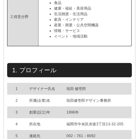
食品
健康・福祉・美容用品
生活雑貨・生活用品
2.得意分野
家具・インテリア
産業・商業・公共空間機器
情報・サービス
イベント・地域活動
1. プロフィール
1
デザイナー氏名
垣田 健壱郎
2
所属(企業)名
垣田健壱郎デザイン事務所
3
創業(設立)年
1996年
4
所在地
福岡市中央区赤坂3丁目13-32-205
5
連絡先
092－761－8092