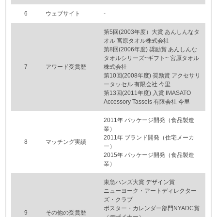
6
ウェブサイト
-
第5回(2003年度）大賞 あんしんなタ
オル 宮原タオル株式会社
第8回(2006年度) 奨励賞 あんしんな
タオルシリーズ~ギフト~ 宮原タオル
7
アワード受賞歴
株式会社
第10回(2008年度) 奨励賞 アクセサリ
ータッセル 有限会社 今里
第13回(2011年度) 入賞 IMASATO
Accessory Tassels 有限会社 今里
2011年 パッケージ開発（食品製造
業）
2011年 ブランド開発（住宅メーカ
8
マッチング実績
ー）
2015年 パッケージ開発（食品製造
業）
東急ハンズ大賞 デザイン賞
ニューヨーク・アートディレクター
ズ・クラブ
ポスター・カレンダー部門NYADC賞
9
その他の受賞歴